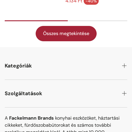
ár
Normál ár
4.134 Ft
-40%
Akciós ár
Összes megtekintése
Kategóriák
Bor és bár
Fürdőszoba bútorok
Szolgáltatások
Fürdőszobai kiegészítők
Keresés
Fürdőszobai mosdók
A
Fackelmann Brands
konyhai eszközöket, háztartási
Elérhetőségek
cikkeket, fürdőszobabútorokat és számos további
Fürdőszobai világítás
Adatvédelmi nyilatkozat