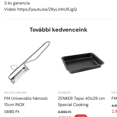
3 év garancia
Videó: https://youtu.be/ZKyLmhURJgQ
További kedvenceink
FACKELMANN
ZENKER
FA
FM Univerzális hámozó
ZENKER Tepsi 40x29 cm
FM
15cm INOX
Special Cooking
4.9
No
2.
Normál
1.690 Ft
6.890 Ft
Ak