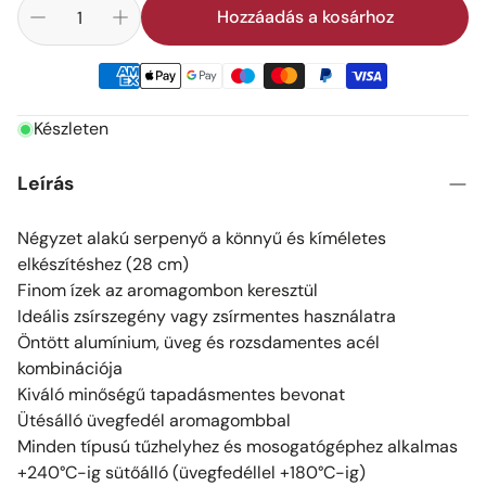
Hozzáadás a kosárhoz
Készleten
Leírás
Négyzet alakú serpenyő a könnyű és kíméletes
elkészítéshez (28 cm)
Finom ízek az aromagombon keresztül
Ideális zsírszegény vagy zsírmentes használatra
Öntött alumínium, üveg és rozsdamentes acél
kombinációja
Kiváló minőségű tapadásmentes bevonat
Ütésálló üvegfedél aromagombbal
Minden típusú tűzhelyhez és mosogatógéphez alkalmas
+240°C-ig sütőálló (üvegfedéllel +180°C-ig)