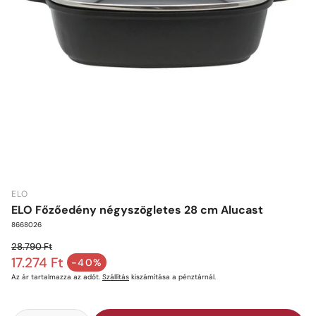
ELO
ELO Főzőedény négyszögletes 28 cm Alucast
Cikkszám:
8668026
28.790 Ft
Normál ár
17.274 Ft
-40%
Akciós ár
Az ár tartalmazza az adót.
Szállítás
kiszámítása a pénztárnál.