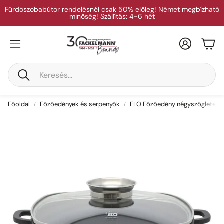
Fürdőszobabútor rendelésnél csak 50% előleg! Német megbízható
minőség! Szállítás: 4-6 hét
Fiók
Kos
Keresés
Főoldal
Főzőedények és serpenyők
ELO Főzőedény négyszögletes 